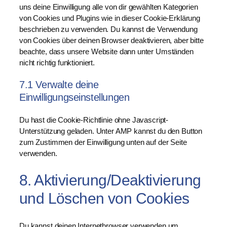
o
t
uns deine Einwilligung alle von dir gewählten Kategorien
v
r
t
von Cookies und Plugins wie in dieser Cookie-Erklärung
i
d
o
beschrieben zu verwenden. Du kannst die Verwendung
c
p
s
von Cookies über deinen Browser deaktivieren, aber bitte
e
r
e
beachte, dass unsere Website dann unter Umständen
s
e
r
nicht richtig funktioniert.
l
s
v
i
s
i
7.1 Verwalte deine
d
c
Einwilligungseinstellungen
e
e
r
s
-
Du hast die Cookie-Richtlinie ohne Javascript-
o
r
Unterstützung geladen. Unter AMP kannst du den Button
n
e
zum Zustimmen der Einwilligung unten auf der Seite
s
v
verwenden.
t
o
i
l
8. Aktivierung/Deaktivierung
g
u
e
und Löschen von Cookies
t
s
i
o
Du kannst deinen Internetbrowser verwenden um