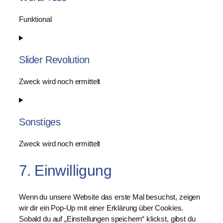
Funktional
C
o
Slider Revolution
n
s
e
Zweck wird noch ermittelt
n
C
t
o
t
Sonstiges
n
o
s
s
e
Zweck wird noch ermittelt
e
n
r
C
t
7. Einwilligung
v
o
t
i
n
o
c
s
Wenn du unsere Website das erste Mal besuchst, zeigen
s
e
e
wir dir ein Pop-Up mit einer Erklärung über Cookies.
e
w
n
Sobald du auf „Einstellungen speichern“ klickst, gibst du
r